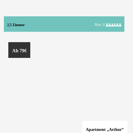
Max. 6
2,5 Zimmer
Ab 79€
Apartment „Arthur“