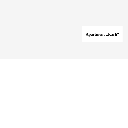
Apartment „Karli“
1 Zimmer
Max. 4
Ab 69€