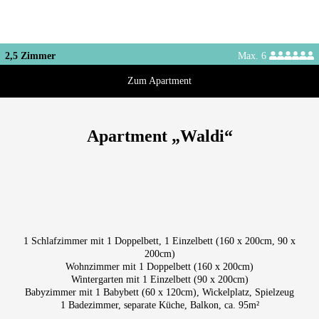
2,5 Zimmer
Max. 6
Zum Apartment
Apartment „Waldi“
Apartment „Waldi“
Kosmetikspiegel
Voll ausgestattete Küche
Toilettenpapier, Seife
(Geschirr, Besteck, Gläser etc.)
Schreibtisch
Waschmaschine
Esstisch für 5-6 Personen
Spülmaschine
Kinderhochstuhl
Kaffeemaschine
2x Flatscreen-TV
Wasserkocher, Toaster
1 Schlafzimmer mit 1 Doppelbett, 1 Einzelbett (160 x 200cm, 90 x
Kühl-/Gefrierkombi
200cm)
(mit Smartfunktion)
kostenloses WLAN
Wäscheständer
Wohnzimmer mit 1 Doppelbett (160 x 200cm)
Wintergarten mit 1 Einzelbett (90 x 200cm)
Bettwäsche
Bügeleisen, Bügelbrett
Babyzimmer mit 1 Babybett (60 x 120cm), Wickelplatz, Spielzeug
2x Handtücher p.P.
Föhn
1 Badezimmer, separate Küche, Balkon, ca. 95m²