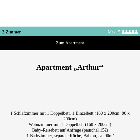
2 Zimmer
Max. 5
Zum Apartment
Apartment „Arthur“
Apartment „Arthur“
Kosmetikspiegel
Voll ausgestattete Küche
Schreibtisch
(Geschirr, Besteck, Gläser etc.)
Esstisch für 6 Personen
Spülmaschine
Kinderhochstuhl
Kaffeemaschine
2x Flatscreen-TV
Wasserkocher, Toaster
Kühl-/Gefrierkombi
(mit Smartfunktion)
1 Schlafzimmer mit 1 Doppelbett, 1 Einzelbett (160 x 200cm, 90 x
kostenloses WLAN
Bügeleisen, Bügelbrett
200cm)
Bettwäsche
Föhn
Wohnzimmer mit 1 Doppelbett (160 x 200cm)
Baby-Reisebett auf Anfrage (pauschal 15€)
2x Handtücher p.P.
Toilettenpapier, Seife
1 Badezimmer, separate Küche, Balkon, ca. 90m²