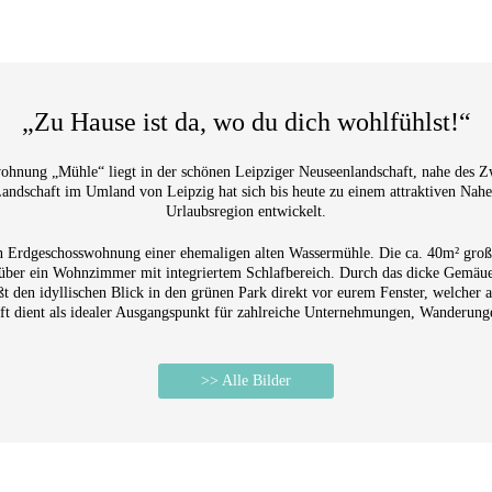
„Zu Hause ist da, wo du dich wohlfühlst!“
wohnung „Mühle“ liegt in der schönen Leipziger Neuseenlandschaft, nahe des 
ndschaft im Umland von Leipzig hat sich bis heute zu einem attraktiven Nahe
Urlaubsregion entwickelt.
gen Erdgeschosswohnung einer ehemaligen alten Wassermühle. Die ca. 40m² groß
über ein Wohnzimmer mit integriertem Schlafbereich. Durch das dicke Gemäuer
den idyllischen Blick in den grünen Park direkt vor eurem Fenster, welcher 
nft dient als idealer Ausgangspunkt für zahlreiche Unternehmungen, Wanderung
>> Alle Bilder