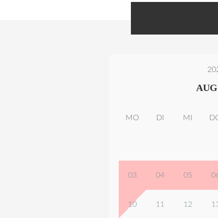
20
AUG
MO
DI
MI
D
03
04
05
0
10
11
12
1