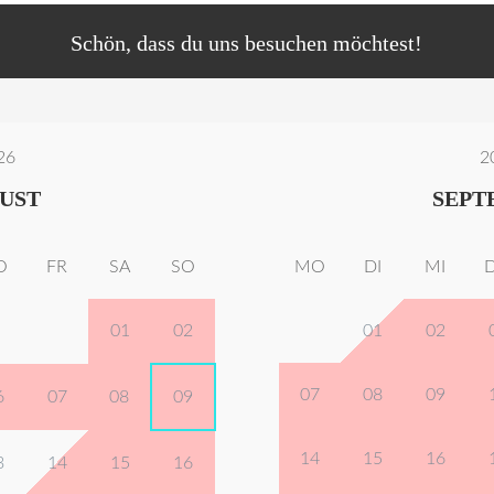
Schön, dass du uns besuchen möchtest!
26
2
UST
SEPT
O
FR
SA
SO
MO
DI
MI
01
02
01
02
07
08
09
6
07
08
09
14
15
16
3
14
15
16