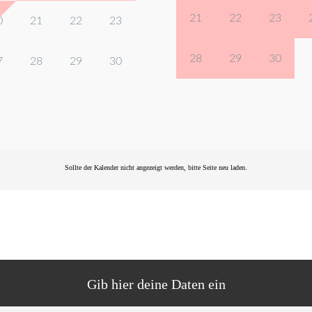
21
22
23
0
21
22
23
28
29
30
7
28
29
30
Sollte der Kalender nicht angezeigt werden, bitte Seite
neu laden
.
Gib hier deine Daten ein