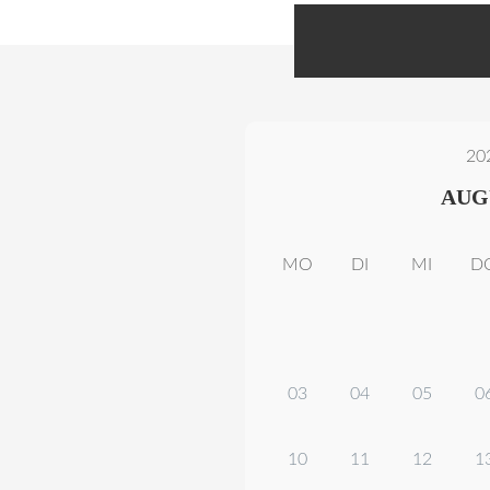
20
AUG
MO
DI
MI
D
03
04
05
0
10
11
12
1