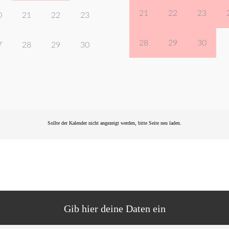
21
22
23
0
21
22
23
28
29
30
7
28
29
30
Sollte der Kalender nicht angezeigt werden, bitte Seite
neu laden
.
Gib hier deine Daten ein