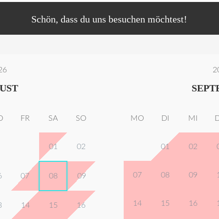
Schön, dass du uns besuchen möchtest!
26
2
UST
SEPT
O
FR
SA
SO
MO
DI
MI
01
02
01
02
07
08
09
6
07
08
09
14
15
16
3
14
15
16