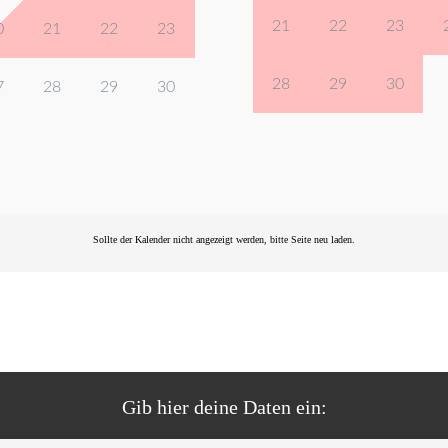
21
22
23
0
21
22
23
28
29
30
7
28
29
30
Sollte der Kalender nicht angezeigt werden, bitte Seite
neu laden
.
Gib hier deine Daten ein: