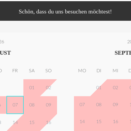
Schön, dass du uns besuchen möchtest!
26
2
UST
SEPT
O
FR
SA
SO
MO
DI
MI
01
02
01
02
07
08
09
6
07
08
09
14
15
16
3
14
15
16