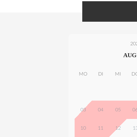
20
AUG
MO
DI
MI
D
03
04
05
0
10
11
12
1